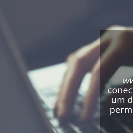
ww
conect
um d
permi