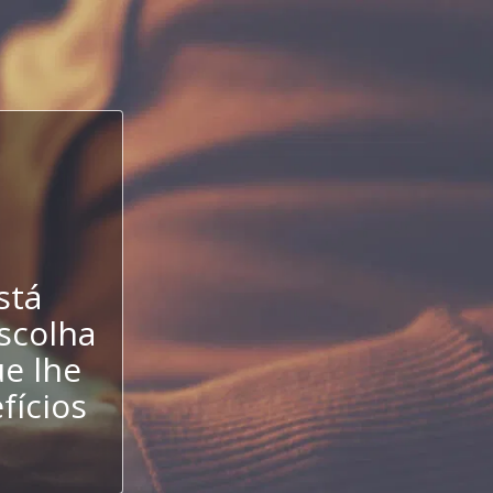
stá
escolha
e lhe
fícios